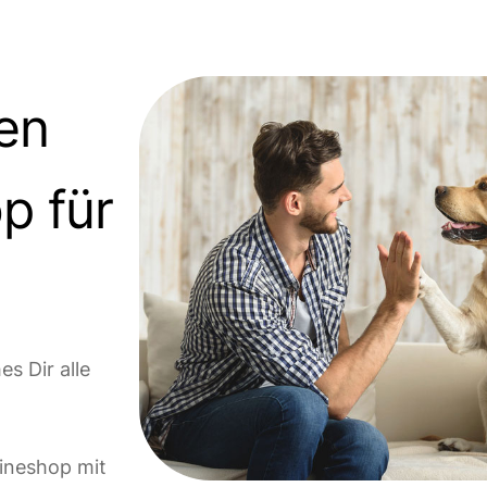
en
p für
s Dir alle
lineshop mit