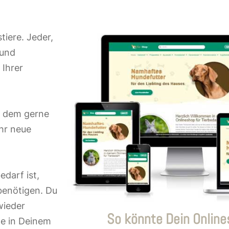
tiere. Jeder,
 und
 Ihrer
n dem gerne
hr neue
darf ist,
benötigen. Du
wieder
So könnte Dein Onlin
e in Deinem